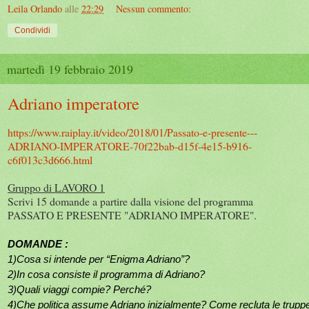
Leila Orlando
alle
22:29
Nessun commento:
Condividi
martedì 19 febbraio 2019
Adriano imperatore
https://www.raiplay.it/video/2018/01/Passato-e-presente---
ADRIANO-IMPERATORE-70f22bab-d15f-4e15-b916-
c6f013c3d666.html
Gruppo di LAVORO 1
Scrivi 15 domande a partire dalla visione del programma
PASSATO E PRESENTE "ADRIANO IMPERATORE".
DOMANDE :
1)Cosa si intende per “Enigma Adriano”?
2)In cosa consiste il programma di Adriano?
3)Quali viaggi compie? Perché?
4)Che politica assume Adriano inizialmente? Come recluta le trupp