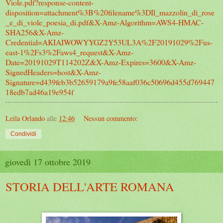
Viole.pdf?response-content-
disposition=attachment%3B%20filename%3DIl_mazzolin_di_rose
_e_di_viole_poesia_di.pdf&X-Amz-Algorithm=AWS4-HMAC-
SHA256&X-Amz-
Credential=AKIAIWOWYYGZ2Y53UL3A%2F20191029%2Fus-
east-1%2Fs3%2Faws4_request&X-Amz-
Date=20191029T114202Z&X-Amz-Expires=3600&X-Amz-
SignedHeaders=host&X-Amz-
Signature=d439feb3b52659179a9fe58aaf036c50696d455d769447
18edb7ad46a19e954f
Leila Orlando
alle
12:46
Nessun commento:
Condividi
giovedì 17 ottobre 2019
STORIA DELL'ARTE ROMANA