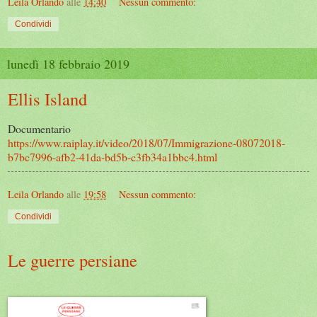
Leila Orlando
alle
14:40
Nessun commento:
Condividi
lunedì 18 febbraio 2019
Ellis Island
Documentario
https://www.raiplay.it/video/2018/07/Immigrazione-08072018-
b7bc7996-afb2-41da-bd5b-c3fb34a1bbc4.html
Leila Orlando
alle
19:58
Nessun commento:
Condividi
Le guerre persiane