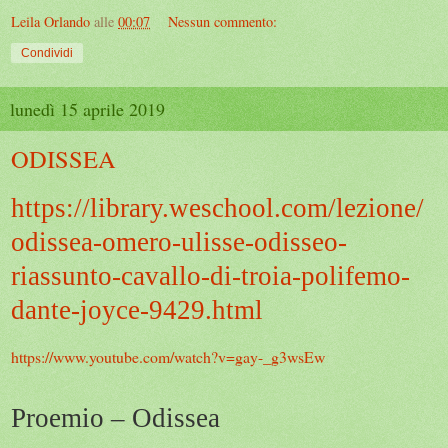
Leila Orlando
alle
00:07
Nessun commento:
Condividi
lunedì 15 aprile 2019
ODISSEA
https://library.weschool.com/lezione/
odissea-omero-ulisse-odisseo-
riassunto-cavallo-di-troia-polifemo-
dante-joyce-9429.html
https://www.youtube.com/watch?v=gay-_g3wsEw
Proemio – Odissea