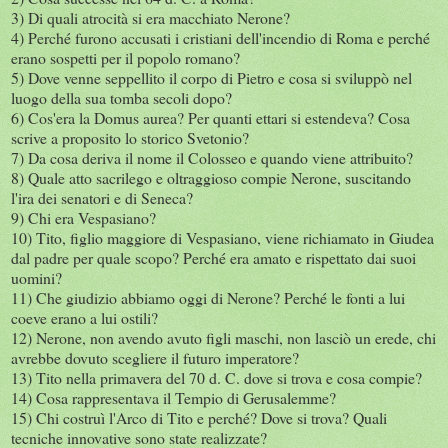
3) Di quali atrocità si era macchiato Nerone?
4) Perché furono accusati i cristiani dell'incendio di Roma e perché
erano sospetti per il popolo romano?
5) Dove venne seppellito il corpo di Pietro e cosa si sviluppò nel
luogo della sua tomba secoli dopo?
6) Cos'era la Domus aurea? Per quanti ettari si estendeva? Cosa
scrive a proposito lo storico Svetonio?
7) Da cosa deriva il nome il Colosseo e quando viene attribuito?
8) Quale atto sacrilego e oltraggioso compie Nerone, suscitando
l'ira dei senatori e di Seneca?
9) Chi era Vespasiano?
10) Tito, figlio maggiore di Vespasiano, viene richiamato in Giudea
dal padre per quale scopo? Perché era amato e rispettato dai suoi
uomini?
11) Che giudizio abbiamo oggi di Nerone? Perché le fonti a lui
coeve erano a lui ostili?
12) Nerone, non avendo avuto figli maschi, non lasciò un erede, chi
avrebbe dovuto scegliere il futuro imperatore?
13) Tito nella primavera del 70 d. C. dove si trova e cosa compie?
14) Cosa rappresentava il Tempio di Gerusalemme?
15) Chi costruì l'Arco di Tito e perché? Dove si trova? Quali
tecniche innovative sono state realizzate?