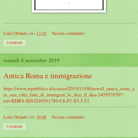
Leila Orlando
alle
13:10
Nessun commento:
Condividi
venerdì 8 novembre 2019
Antica Roma e immigrazione
https://www.repubblica.it/scienze/2019/11/08/news/l_antica_roma_e
ra_una_citta_fatta_di_immigrati_lo_dice_il_dna-240597870/?
ref=RHRS-BH-I240591789-C6-P1-S3.3-T1
Leila Orlando
alle
19:48
Nessun commento:
Condividi