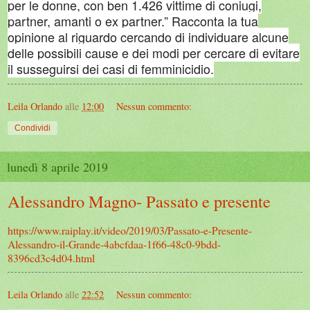
per le donne, con ben 1.426 vittime di coniugi,
partner, amanti o ex partner.” Racconta la tua
opinione al riguardo cercando di individuare alcune
delle possibili cause e dei modi per cercare di evitare
il susseguirsi dei casi di femminicidio.
Leila Orlando
alle
12:00
Nessun commento:
Condividi
lunedì 8 aprile 2019
Alessandro Magno- Passato e presente
https://www.raiplay.it/video/2019/03/Passato-e-Presente-
Alessandro-il-Grande-4abcfdaa-1f66-48c0-9bdd-
8396cd3c4d04.html
Leila Orlando
alle
22:52
Nessun commento: