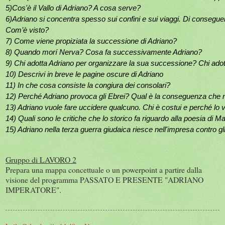
5)Cos'è il Vallo di Adriano? A cosa serve?
6)Adriano si concentra spesso sui confini e sui viaggi. Di consegue
Com’è visto?
7) Come viene propiziata la successione di Adriano?
8) Quando morí Nerva? Cosa fa successivamente Adriano?
9) Chi adotta Adriano per organizzare la sua successione? Chi adot
10) Descrivi in breve le pagine oscure di Adriano
11) In che cosa consiste la congiura dei consolari? 
12) Perché Adriano provoca gli Ebrei? Qual è la conseguenza che 
13) Adriano vuole fare uccidere qualcuno. Chi è costui e perché lo 
14) Quali sono le critiche che lo storico fa riguardo alla poesia di 
15) Adriano nella terza guerra giudaica riesce nell'impresa contro gl
Gruppo di LAVORO 2
Prepara una mappa concettuale o un powerpoint a partire dalla
visione del programma PASSATO E PRESENTE "ADRIANO
IMPERATORE".