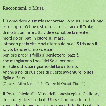
Raccontami, o Musa,
L
’uomo ricco d’astuzie raccontami, o Musa, che a lungo
errò dopo ch’ebbe distrutto la rocca sacra di Troia;
di molti uomini le città vide e conobbe la mente,
molti dolori patì in cuore sul mare,
lottando per la vita e pel ritorno dei suoi. 5 Ma non li
salvò, benché tanto volesse
per loro propria follia si perdettero, pazzi!,
che mangiarono i bovi del Sole Iperìone,
e il Sole distrusse il giorno del loro ritorno.
Anche a noi dì qualcosa di queste avventure, o dea,
figlia di Zeus.
(Odissea, Libro I, trad, di L. Calzecchi Onesti, Einaudi)
Il Poeta chiede alla Musa della poesia epica, Calliope,
di narrargli la vicenda di Ulisse, l’uomo astuto che
vagò a lungo per i mari, dopo aver distrutto la città di