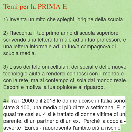
Temi per la PRIMA E
1) Inventa un mito che spieghi l'origine della scuola.
2) Racconta il tuo primo anno di scuola superiore
scrivendo una lettera formale ad un tuo professore e
una lettera informale ad un tuo/a compagno/a di
scuola media.
3) L'uso dei telefoni cellulari, dei social e delle nuove
tecnologie aiuta a renderci connessi con il mondo e
con la rete, ma al contempo ci isola dal mondo reale.
Esponi e motiva la tua opinione al riguardo.
4)
Tra il 2000 e il 2018 le donne uccise in Italia sono
state 3.100, una media di più di tre a settimana. E in
quasi tre casi su 4 si è trattato di donne vittime di un
parente, di un partner o di un ex. “Perché la coppia -
avverte l'Eures - rappresenta l'ambito più a rischio