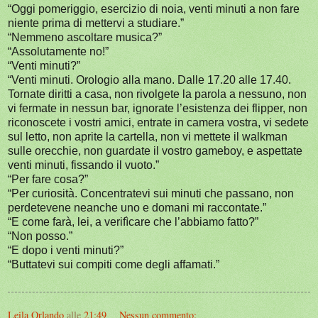
“Oggi pomeriggio, esercizio di noia, venti minuti a non fare
niente prima di mettervi a studiare.”
“Nemmeno ascoltare musica?”
“Assolutamente no!”
“Venti minuti?”
“Venti minuti. Orologio alla mano. Dalle 17.20 alle 17.40.
Tornate diritti a casa, non rivolgete la parola a nessuno, non
vi fermate in nessun bar, ignorate l’esistenza dei flipper, non
riconoscete i vostri amici, entrate in camera vostra, vi sedete
sul letto, non aprite la cartella, non vi mettete il walkman
sulle orecchie, non guardate il vostro gameboy, e aspettate
venti minuti, fissando il vuoto.”
“Per fare cosa?”
“Per curiosità. Concentratevi sui minuti che passano, non
perdetevene neanche uno e domani mi raccontate.”
“E come farà, lei, a verifìcare che l’abbiamo fatto?”
“Non posso.”
“E dopo i venti minuti?”
“Buttatevi sui compiti come degli affamati.”
Leila Orlando
alle
21:49
Nessun commento: