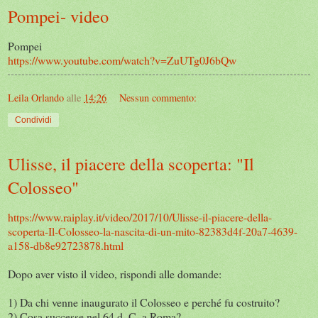
Pompei- video
Pompei
https://www.youtube.com/watch?v=ZuUTg0J6bQw
Leila Orlando
alle
14:26
Nessun commento:
Condividi
Ulisse, il piacere della scoperta: "Il
Colosseo"
https://www.raiplay.it/video/2017/10/Ulisse-il-piacere-della-
scoperta-Il-Colosseo-la-nascita-di-un-mito-82383d4f-20a7-4639-
a158-db8e92723878.html
Dopo aver visto il video, rispondi alle domande:
1) Da chi venne inaugurato il Colosseo e perché fu costruito?
2) Cosa successe nel 64 d. C. a Roma?