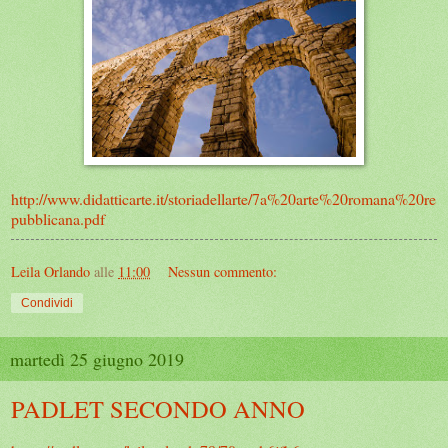
http://www.didatticarte.it/storiadellarte/7a%20arte%20romana%20re
pubblicana.pdf
Leila Orlando
alle
11:00
Nessun commento:
Condividi
martedì 25 giugno 2019
PADLET SECONDO ANNO