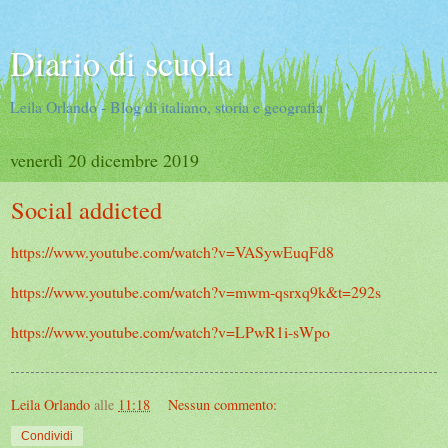
Diario di scuola
Leila Orlando - Blog di italiano, storia e geografia
venerdì 20 dicembre 2019
Social addicted
https://www.youtube.com/watch?v=VASywEuqFd8
https://www.youtube.com/watch?v=mwm-qsrxq9k&t=292s
https://www.youtube.com/watch?v=LPwR1i-sWpo
Leila Orlando
alle
11:18
Nessun commento:
Condividi