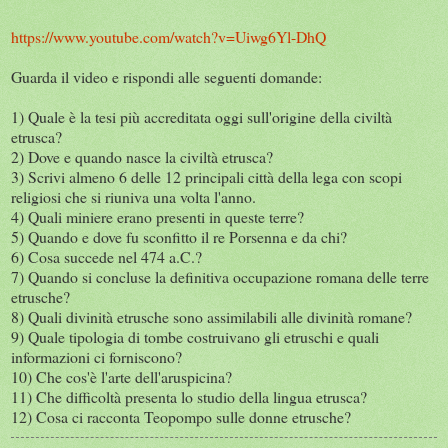
https://www.youtube.com/watch?v=Uiwg6Yl-DhQ
Guarda il video e rispondi alle seguenti domande:
1) Quale è la tesi più accreditata oggi sull'origine della civiltà
etrusca?
2) Dove e quando nasce la civiltà etrusca?
3) Scrivi almeno 6 delle 12 principali città della lega con scopi
religiosi che si riuniva una volta l'anno.
4) Quali miniere erano presenti in queste terre?
5) Quando e dove fu sconfitto il re Porsenna e da chi?
6) Cosa succede nel 474 a.C.?
7) Quando si concluse la definitiva occupazione romana delle terre
etrusche?
8) Quali divinità etrusche sono assimilabili alle divinità romane?
9) Quale tipologia di tombe costruivano gli etruschi e quali
informazioni ci forniscono?
10) Che cos'è l'arte dell'aruspicina?
11) Che difficoltà presenta lo studio della lingua etrusca?
12) Cosa ci racconta Teopompo sulle donne etrusche?