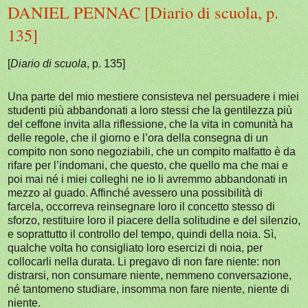
DANIEL PENNAC [Diario di scuola, p.
135]
[
Diario di scuola
, p. 135]
Una parte del mio mestiere consisteva nel persuadere i miei
studenti più abbandonati a loro stessi che la gentilezza più
del ceffone invita alla riflessione, che la vita in comunità ha
delle regole, che il giorno e l’ora della consegna di un
compito non sono negoziabili, che un compito malfatto è da
rifare per l’indomani, che questo, che quello ma che mai e
poi mai né i miei colleghi ne io li avremmo abbandonati in
mezzo al guado. Affinché avessero una possibilità di
farcela, occorreva reinsegnare loro il concetto stesso di
sforzo, restituire loro il piacere della solitudine e del silenzio,
e soprattutto il controllo del tempo, quindi della noia. Sì,
qualche volta ho consigliato loro esercizi di noia, per
collocarli nella durata. Li pregavo di non fare niente: non
distrarsi, non consumare niente, nemmeno conversazione,
né tantomeno studiare
, insomma non fare niente, niente di
niente.